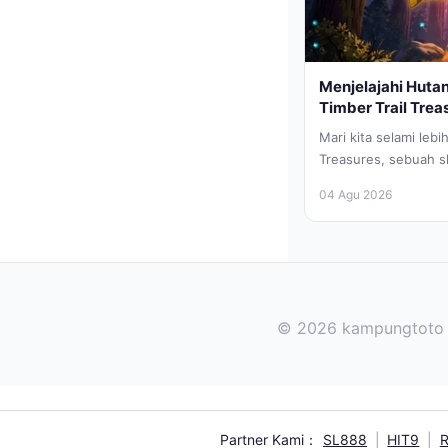
Menjelajahi Hutan
Timber Trail Tre
Mari kita selami lebi
Treasures, sebuah s
langsung ke jantung 
04 Agu 2026
© 2026 kampungtoto R
Partner Kami：
SL888
|
HIT9
|