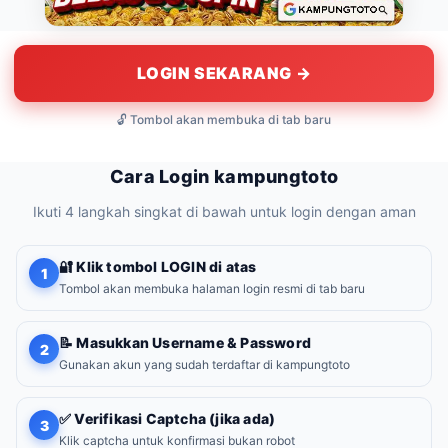
LOGIN SEKARANG →
🔓 Tombol akan membuka di tab baru
Cara Login kampungtoto
Ikuti 4 langkah singkat di bawah untuk login dengan aman
🔐 Klik tombol LOGIN di atas
1
Tombol akan membuka halaman login resmi di tab baru
📝 Masukkan Username & Password
2
Gunakan akun yang sudah terdaftar di kampungtoto
✅ Verifikasi Captcha (jika ada)
3
Klik captcha untuk konfirmasi bukan robot