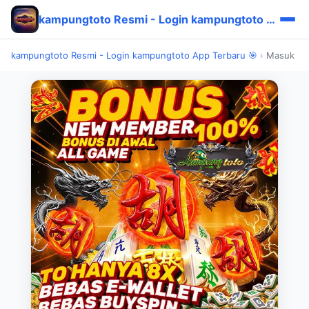
kampungtoto Resmi - Login kampungtoto App Terbaru 🎯
kampungtoto Resmi - Login kampungtoto App Terbaru 🎯
›
Masuk