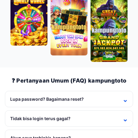
❓ Pertanyaan Umum (FAQ) kampungtoto
Lupa password? Bagaimana reset?
Tidak bisa login terus gagal?
Akun saya terblokir, kenapa?