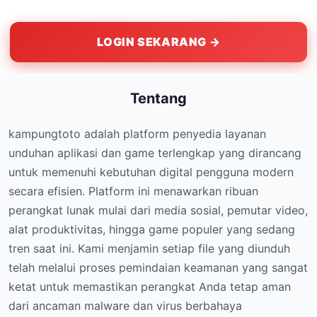
LOGIN SEKARANG →
Tentang
kampungtoto adalah platform penyedia layanan
unduhan aplikasi dan game terlengkap yang dirancang
untuk memenuhi kebutuhan digital pengguna modern
secara efisien. Platform ini menawarkan ribuan
perangkat lunak mulai dari media sosial, pemutar video,
alat produktivitas, hingga game populer yang sedang
tren saat ini. Kami menjamin setiap file yang diunduh
telah melalui proses pemindaian keamanan yang sangat
ketat untuk memastikan perangkat Anda tetap aman
dari ancaman malware dan virus berbahaya