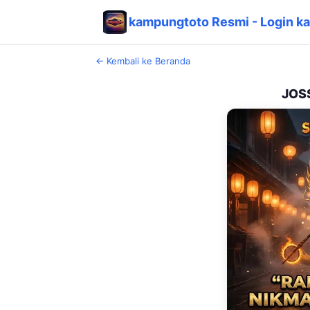
kampungtoto Resmi - Login k
← Kembali ke Beranda
JOSS