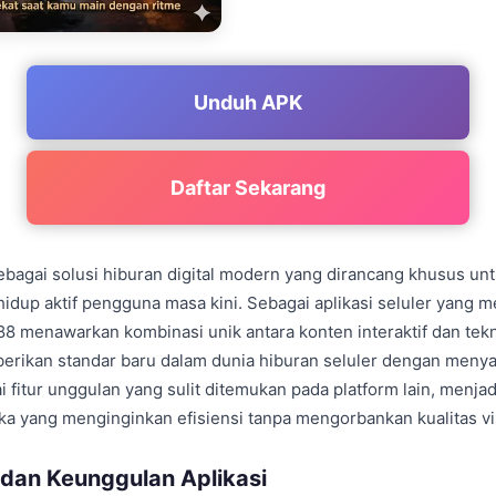
Unduh APK
Daftar Sekarang
ebagai solusi hiburan digital modern yang dirancang khusus u
idup aktif pengguna masa kini. Sebagai aplikasi seluler yang m
8 menawarkan kombinasi unik antara konten interaktif dan tekn
berikan standar baru dalam dunia hiburan seluler dengan menya
i fitur unggulan yang sulit ditemukan pada platform lain, menjad
a yang menginginkan efisiensi tanpa mengorbankan kualitas vi
 dan Keunggulan Aplikasi