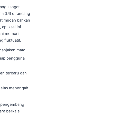
ang sangat
a (UI) dirancang
gat mudah bahkan
aplikasi ini
ani memori
 fluktuatif.
manjakan mata.
tiap pengguna
en terbaru dan
 kelas menengah
h pengembang
ra berkala,