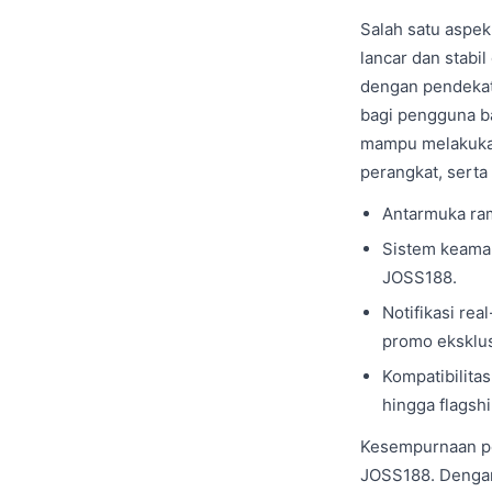
Salah satu aspe
lancar dan stabi
dengan pendekat
bagi pengguna ba
mampu melakukan
perangkat, serta 
Antarmuka ram
Sistem keaman
JOSS188.
Notifikasi re
promo eksklus
Kompatibilita
hingga flagshi
Kesempurnaan pe
JOSS188. Dengan