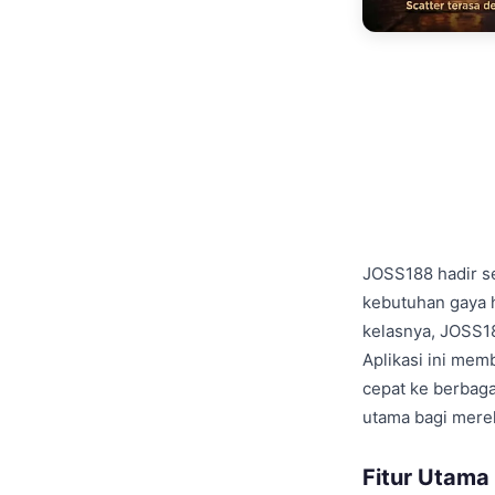
JOSS188 hadir s
kebutuhan gaya h
kelasnya, JOSS18
Aplikasi ini mem
cepat ke berbaga
utama bagi merek
Fitur Utama