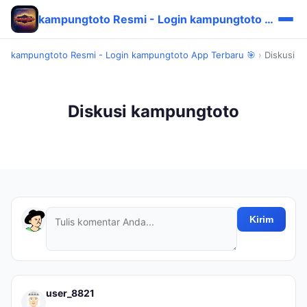
kampungtoto Resmi - Login kampungtoto App Terbaru 🎯
kampungtoto Resmi - Login kampungtoto App Terbaru 🎯
›
Diskusi
Diskusi kampungtoto
Kirim
user_8821