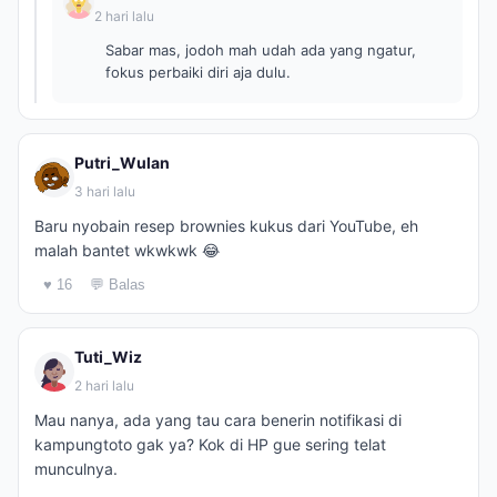
2 hari lalu
Sabar mas, jodoh mah udah ada yang ngatur,
fokus perbaiki diri aja dulu.
Putri_Wulan
3 hari lalu
Baru nyobain resep brownies kukus dari YouTube, eh
malah bantet wkwkwk 😂
♥ 16
💬 Balas
Tuti_Wiz
2 hari lalu
Mau nanya, ada yang tau cara benerin notifikasi di
kampungtoto gak ya? Kok di HP gue sering telat
munculnya.