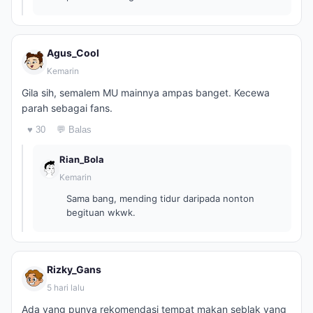
Agus_Cool
Kemarin
Gila sih, semalem MU mainnya ampas banget. Kecewa
parah sebagai fans.
♥ 30
💬 Balas
Rian_Bola
Kemarin
Sama bang, mending tidur daripada nonton
begituan wkwk.
Rizky_Gans
5 hari lalu
Ada yang punya rekomendasi tempat makan seblak yang