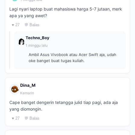
Lagi nyari laptop buat mahasiswa harga 5-7 jutaan, merk
apa ya yang awet?
♥ 27
💬 Balas
Techno_Boy
1 minggu lalu
Ambil Asus Vivobook atau Acer Swift aja, udah
oke banget buat tugas kuliah.
Dina_M
Kemarin
Cape banget dengerin tetangga julid tiap pagi, ada aja
yang diomongin.
♥ 27
💬 Balas