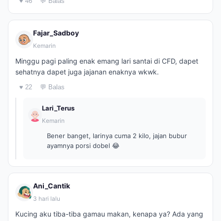
♥ 46
💬 Balas
Fajar_Sadboy
Kemarin
Minggu pagi paling enak emang lari santai di CFD, dapet
sehatnya dapet juga jajanan enaknya wkwk.
♥ 22
💬 Balas
Lari_Terus
Kemarin
Bener banget, larinya cuma 2 kilo, jajan bubur
ayamnya porsi dobel 😂
Ani_Cantik
3 hari lalu
Kucing aku tiba-tiba gamau makan, kenapa ya? Ada yang