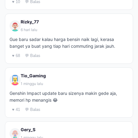
♥ 10
💬 Balas
Rizky_77
6 hari lalu
Gue baru sadar kalau harga bensin naik lagi, kerasa
banget ya buat yang tiap hari commuting jarak jauh.
♥ 68
💬 Balas
Tio_Gaming
1 minggu lalu
Genshin Impact update baru sizenya makin gede aja,
memori hp menangis 😂
♥ 41
💬 Balas
Gery_S
1 minggu lalu