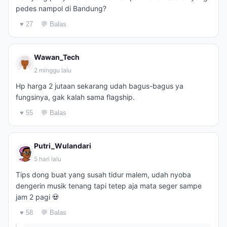
pedes nampol di Bandung?
♥ 27
💬 Balas
Wawan_Tech
2 minggu lalu
Hp harga 2 jutaan sekarang udah bagus-bagus ya
fungsinya, gak kalah sama flagship.
♥ 55
💬 Balas
Putri_Wulandari
5 hari lalu
Tips dong buat yang susah tidur malem, udah nyoba
dengerin musik tenang tapi tetep aja mata seger sampe
jam 2 pagi 💀
♥ 58
💬 Balas