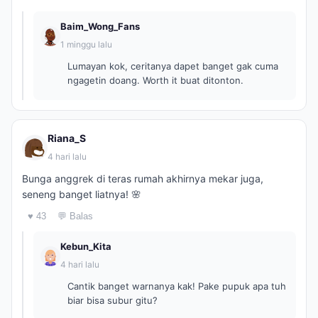
Baim_Wong_Fans
1 minggu lalu
Lumayan kok, ceritanya dapet banget gak cuma
ngagetin doang. Worth it buat ditonton.
Riana_S
4 hari lalu
Bunga anggrek di teras rumah akhirnya mekar juga,
seneng banget liatnya! 🌸
♥ 43
💬 Balas
Kebun_Kita
4 hari lalu
Cantik banget warnanya kak! Pake pupuk apa tuh
biar bisa subur gitu?