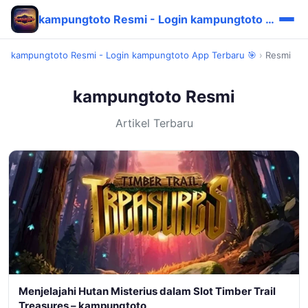
kampungtoto Resmi - Login kampungtoto App Terbaru 🎯
kampungtoto Resmi - Login kampungtoto App Terbaru 🎯
›
Resmi
kampungtoto Resmi
Artikel Terbaru
Menjelajahi Hutan Misterius dalam Slot Timber Trail
Treasures – kampungtoto