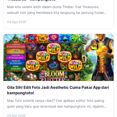
Mari kita selami lebih dalam dunia Timber Trail Treasures,
sebuah slot yang membawa kita langsung ke jantung hutan
belantara. Saat...
04 Agu 2026
Gila Sih! Edit Foto Jadi Aesthetic Cuma Pakai App dari
kampungtoto!
Mau foto estetik tanpa ribet? Cek aplikasi editor foto paling
gokil yang baru gue download dari kampungtoto ini, dijamin
feed...
05 Mei 2026